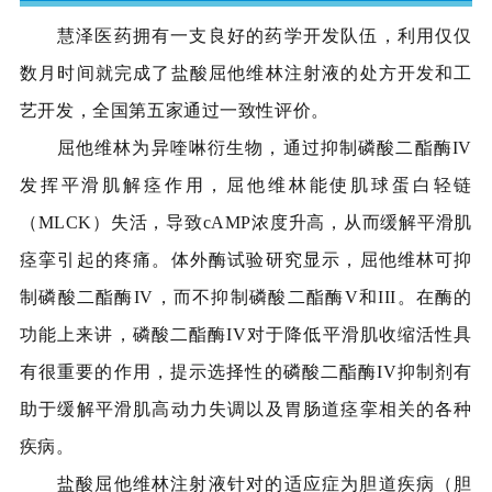
慧泽医药拥有一支良好的药学开发队伍，利用仅仅
数月时间就完成了盐酸屈他维林注射液的处方开发和工
艺开发，全国第五家通过一致性评价。
屈他维林为异喹啉衍生物，通过抑制磷酸二酯酶IV
发挥平滑肌解痉作用，屈他维林能使肌球蛋白轻链
（MLCK）失活，导致cAMP浓度升高，从而缓解平滑肌
痉挛引起的疼痛。体外酶试验研究显示，屈他维林可抑
制磷酸二酯酶IV，而不抑制磷酸二酯酶V和III。在酶的
功能上来讲，磷酸二酯酶IV对于降低平滑肌收缩活性具
有很重要的作用，提示选择性的磷酸二酯酶IV抑制剂有
助于缓解平滑肌高动力失调以及胃肠道痉挛相关的各种
疾病。
盐酸屈他维林注射液针对的适应症为胆道疾病（胆