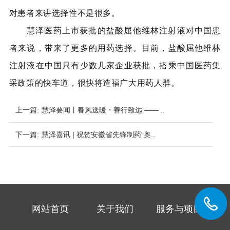
对患者来讲选择性不是很多。
慧泽医药上市获批的盐酸屈他维林注射液对中国患
者来说，带来了更多的用药选择。目前，盐酸屈他维林
注射液在中国只有少数几家企业获批，搭乘中国医药集
采政策的快车道，很快将造福广大用药人群。
上一篇:
慧泽要闻丨春风送暖・善行致远 —— ..
下一篇:
慧泽喜讯 | 祝贺安徽省先锋制药“奥..
网站首页
关于我们
服务与项目