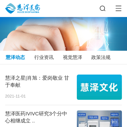
慧泽动态
行业资讯
视觉慧泽
政策法规
慧泽之星|肖旭：爱岗敬业 甘
于奉献
2021-11-01
慧泽医药IVIVC研究3个分中
心相继成立 ..