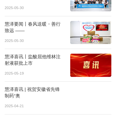
2025-05-30
慧泽要闻丨春风送暖・善行
致远 ——
2025-05-30
慧泽喜讯丨盐酸屈他维林注
射液获批上市
2025-05-19
慧泽喜讯 | 祝贺安徽省先锋
制药“奥
2025-04-21