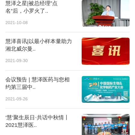
慧泽之星|被总经理”点
名“后，小罗火了..
2021-10-08
慧泽喜讯|以最小样本量助力
湘北威尔曼..
2021-09-30
会议预告 | 慧泽医药与您相
约第三届中..
2021-09-26
‘慧’聚生辰日·共话中秋情丨
2021慧泽医..