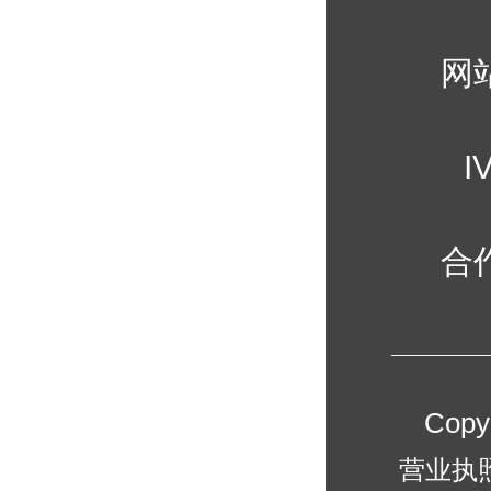
网
I
合
Cop
营业执