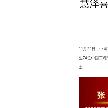
慧泽
11月22日，中
生74位中国工
士。